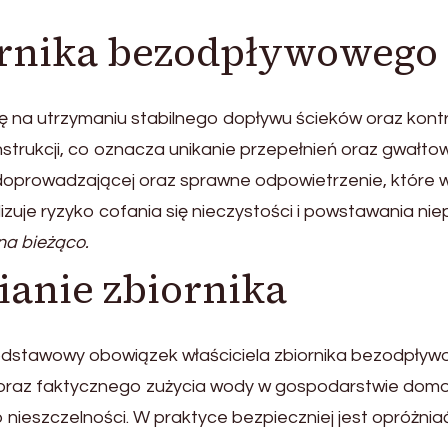
rnika bezodpływowego 
ę na utrzymaniu stabilnego dopływu ścieków oraz kontro
trukcji, co oznacza unikanie przepełnień oraz gwałtow
i doprowadzającej oraz sprawne odpowietrzenie, które
izuje ryzyko cofania się nieczystości i powstawania n
na bieżąco.
ianie zbiornika
odstawowy obowiązek właściciela zbiornika bezodpł
oraz faktycznego zużycia wody w gospodarstwie domow
o nieszczelności. W praktyce bezpieczniej jest opróżnia