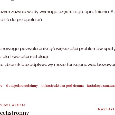
żym zużyciu wody wymaga częstszego opróżniania. Sam
dzić do przepełnień.
nowego pozwala uniknąć większości problemów spotyk
la trwałości instalacji.
że zbiornik bezodpływowy może funkcjonować bezawaryjn
we
dom jednorodzinny
infrastruktura podziemna
instalacja sanitar
vious Article
Next Art
echstronny