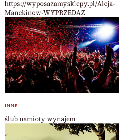
https://wyposazamysklepy.pl/Aleja-
Manekinow-WYPRZEDAZ
INNE
ślub namioty wynajem