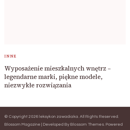
INNE
Wyposażenie mieszkalnych wnętrz –
legendarne marki, piękne modele,
niezwykłe rozwiązania
© Copyright 2026
leksykon zawadiaka
. All Rights Reserved.
Blossom Magazine | Developed By
Blossom Themes
.
Powered