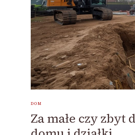
DOM
Za małe czy zbyt 
domu i działki.