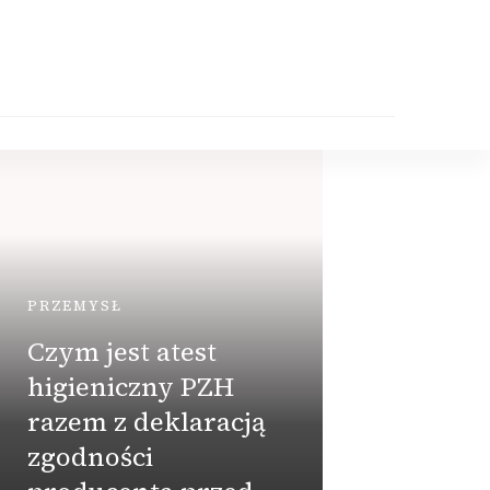
PRZEMYSŁ
Czym jest atest
higieniczny PZH
razem z deklaracją
DOM
zgodności
Za m