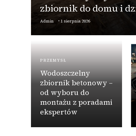
zbiornik do domu i dzi
Admin
1 sierpnia 2026
PRZEMYSŁ
Wodoszczelny
zbiornik betonowy –
od wyboru do
w
montażu z poradami
ekspertów