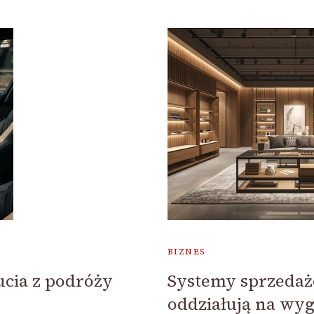
BIZNES
ucia z podróży
Systemy sprzedażo
oddziałują na wy