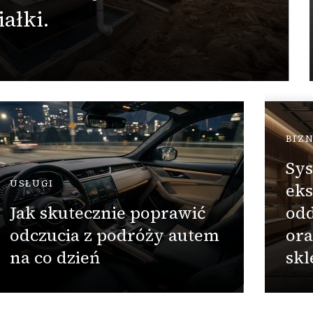
ałki.
BIZ
Sys
USŁUGI
eks
Jak skutecznie poprawić
odd
odczucia z podróży autem
ora
na co dzień
skl