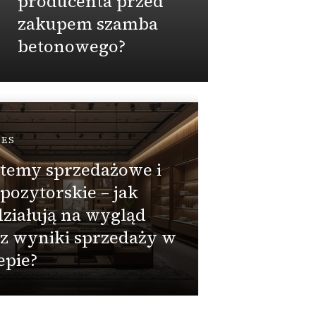
producenta przed
zbior
zakupem szamba
betonowego?
Admin
NES
PRZEMY
temy sprzedażowe i
Wodos
pozytorskie – jak
zbior
ziałują na wygląd
od wy
z wyniki sprzedaży w
monta
epie?
ekspe