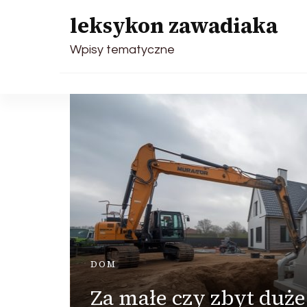
leksykon zawadiaka
Wpisy tematyczne
DOM
Za małe czy zbyt duż