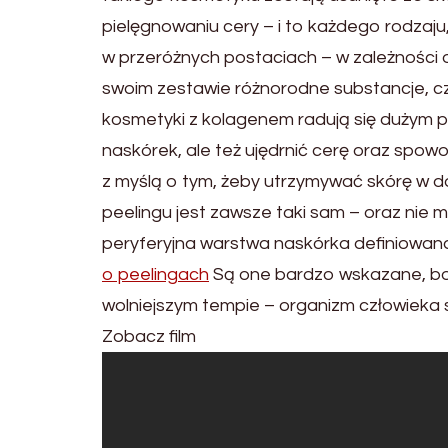
pielęgnowaniu cery – i to każdego rodzaj
w przeróżnych postaciach – w zależności o
swoim zestawie różnorodne substancje, cze
kosmetyki z kolagenem radują się dużym 
naskórek, ale też ujędrnić cerę oraz spow
z myślą o tym, żeby utrzymywać skórę w d
peelingu jest zawsze taki sam – oraz nie 
peryferyjna warstwa naskórka definiowan
o peelingach
Są one bardzo wskazane, bow
wolniejszym tempie – organizm człowieka s
Zobacz film