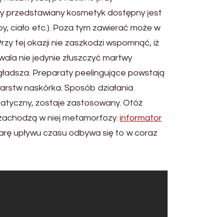
aży przedstawiany kosmetyk dostępny jest
y, ciało etc.). Poza tym zawierać może w
y tej okazji nie zaszkodzi wspomnąć, iż
ala nie jedynie złuszczyć martwy
i gładsza. Preparaty peelingujące powstają
warstw naskórka. Sposób działania
ymatyczny, zostaje zastosowany. Otóż
 zachodzą w niej metamorfozy.
informator
arę upływu czasu odbywa się to w coraz