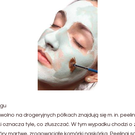
ngu
lno na drogeryjnych półkach znajdują się m. in. peelin
ski oznacza tyle, co złuszczać. W tym wypadku chodzi o
óry martwe, zrogowaciałe komórki naskórka. Peelingi 