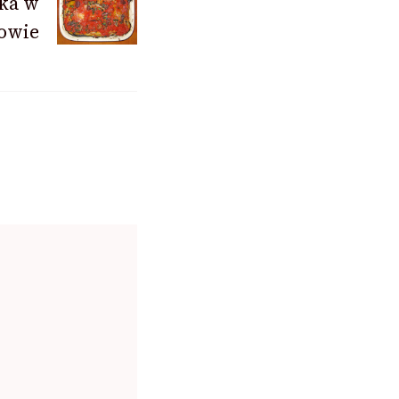
ka w
owie