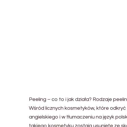
Peeling – co to i jak działa? Rodzaje peeli
Wśród licznych kosmetyków, które odkryć wo
angielskiego i w tłumaczeniu na język pol
takiego kosmetyku zostają usunięte ze sk