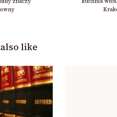
bany znaczy
kuchnia włos
sowny
Krak
ion
also like