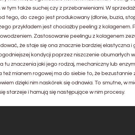
u, w tym także suchej czy z przebarwieniami. W sprzed
d tego, do czego jest produkowany (dłonie, buzia, stop
go przykładem jest chociażby peeling z kolagenem. Prz
powodzeniem. Zastosowanie peelingu z kolagenem zezw
odować, że staje się ona znacznie bardziej elastyczna 
ogodniejszej kondycji poprzez niszczenie obumarłych 
ma tu znaczenia jaki jego rodzaj, mechaniczny lub enz
a też mianem rogowej ma do siebie to, że bezustannie
iem dzięki nim naskórek się odnawia. To smutne, w mi
ię starzeje i hamują się następujące w nim procesy.