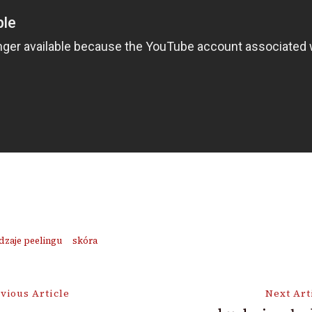
dzaje peelingu
skóra
vious Article
Next Art