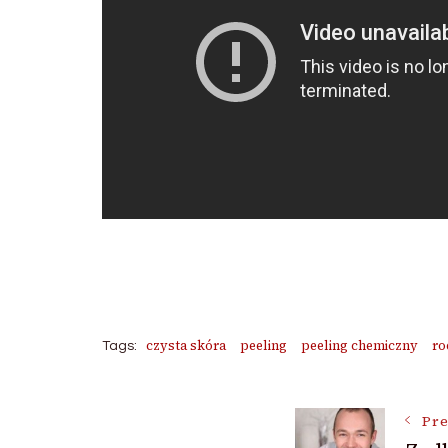
czysta skóra
peeling
peeling chemiczny
ro
Tags:
Post
Pre