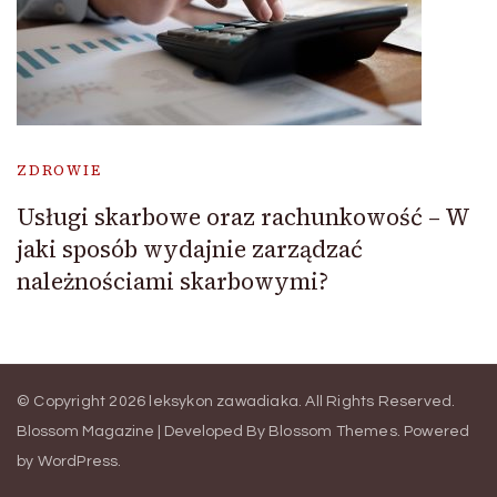
ZDROWIE
Usługi skarbowe oraz rachunkowość – W
jaki sposób wydajnie zarządzać
należnościami skarbowymi?
© Copyright 2026
leksykon zawadiaka
. All Rights Reserved.
Blossom Magazine | Developed By
Blossom Themes
.
Powered
by
WordPress
.