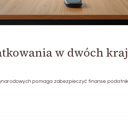
atkowania w dwóch kra
zynarodowych pomaga zabezpieczyć finanse podatnika