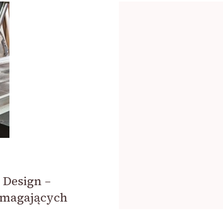
 Design –
ymagających