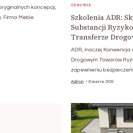
ZDROWIE
yginalnych koncepcji,
Szkolenia ADR: Sk
ą. Firma Meble
Substancji Ryzy
Transferze Drog
ADR, inaczej Konwencja
Drogowym Towarów Ryzy
zapewnieniu bezpieczeń
8 marca 2026
Admin