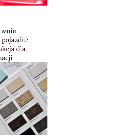
ywnie
n pojazdu?
kcja dla
acji