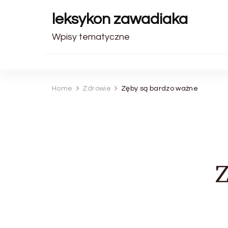
leksykon zawadiaka
Wpisy tematyczne
Home
Zdrowie
Zęby są bardzo ważne
Z