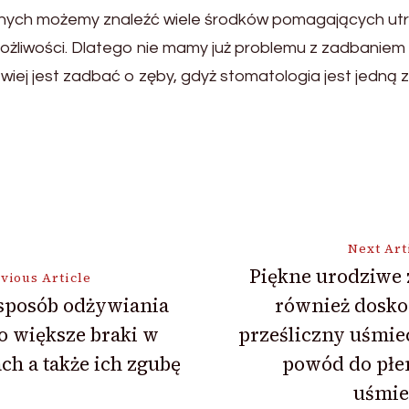
znych możemy znaleźć wiele środków pomagających utr
możliwości. Dlatego nie mamy już problemu z zadbaniem 
ej jest zadbać o zęby, gdyż stomatologia jest jedną z n
Next Art
Piękne urodziwe 
vious Article
sposób odżywiania
również dosko
ion
to większe braki w
prześliczny uśmie
ch a także ich zgubę
powód do płe
uśmie