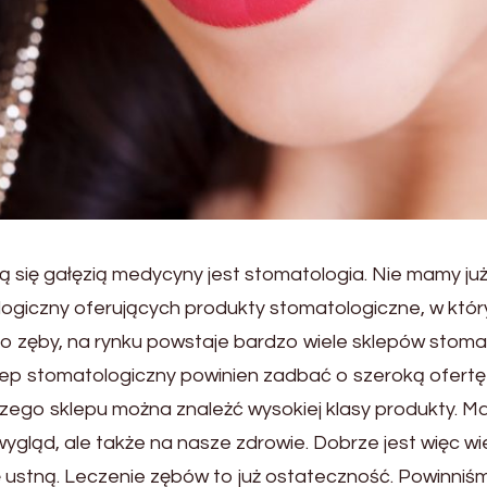
ącą się gałęzią medycyny jest stomatologia. Nie mamy 
ologiczny oferujących produkty stomatologiczne, w kt
 zęby, na rynku powstaje bardzo wiele sklepów stoma
klep stomatologiczny powinien zadbać o szeroką ofer
zego sklepu można znależć wysokiej klasy produkty. M
wygląd, ale także na nasze zdrowie. Dobrze jest więc wi
ustną. Leczenie zębów to już ostateczność. Powinniśm